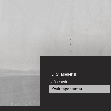
Siirry
sivun
sisältöön
Sivuston etusivulle
Liity jäseneksi
Jäsenedut
Koulutapahtumat