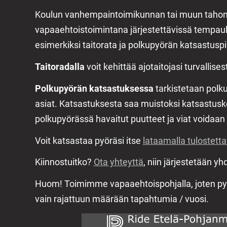
Koulun vanhempaintoimikunnan tai muun taho
vapaaehtoistoimintana järjestettävissä tempauk
esimerkiksi taitorata ja polkupyörän katsastuspi
Taitoradalla
voit kehittää ajotaitojasi turvallises
Polkupyörän katsastuksessa
tarkistetaan polk
asiat. Katsastuksesta saa muistoksi katsastusko
polkupyörässä havaitut puutteet ja viat voidaan
Voit katsastaa pyöräsi itse
lataamalla tulostett
Kiinnostuitko?
Ota yhteyttä
, niin järjestetään 
Huom! Toimimme vapaaehtoispohjalla, joten p
vain rajattuun määrään tapahtumia / vuosi.