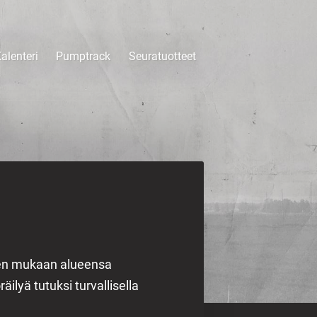
alenteri
Pumptrack
Seuratuotteet
ien mukaan alueensa
ilyä tutuksi turvallisella