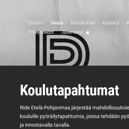
Etusivu
Seura
Harjoitukset
Kilpailut
K
Yhteystiedot
Jäsensivut
Koulutapahtumat
Ride Etelä-Pohjanmaa järjestää mahdollisuuks
kouluille pyöräilytapahtumia, joissa tehdään pyörä
ja innostavalla tavalla.