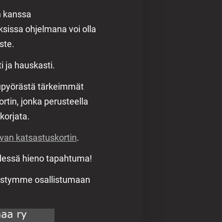
n kanssa
sissa ohjelmana voi olla
ste.
ti ja hauskasti.
upyörästä tärkeimmät
rtin, jonka perusteella
 korjata.
avan katsastuskortin
.
yhdessä hieno tapahtuma!
ystymme osallistumaan