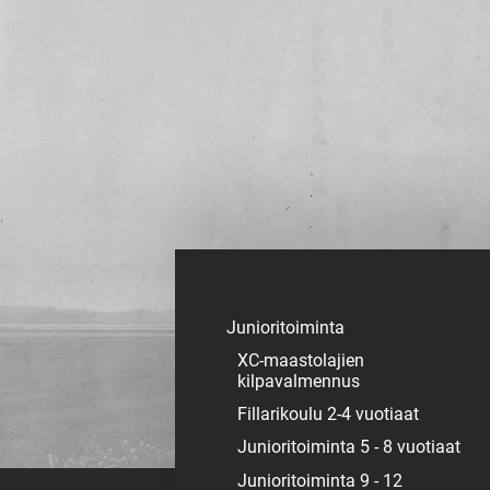
Siirry
sivun
sisältöön
Sivuston etusivulle
Junioritoiminta
XC-maastolajien
kilpavalmennus
Fillarikoulu 2-4 vuotiaat
Junioritoiminta 5 - 8 vuotiaat
Junioritoiminta 9 - 12