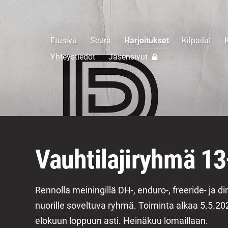
Etusivu
Seura
Harjoitukset
Kilpailut
K
Yhteystiedot
Jäsensivut
Vauhtilajiryhmä 13
Rennolla meiningillä DH-, enduro-, freeride- ja dir
nuorille soveltuva ryhmä. Toiminta alkaa 5.5.2026
elokuun loppuun asti. Heinäkuu lomaillaan.