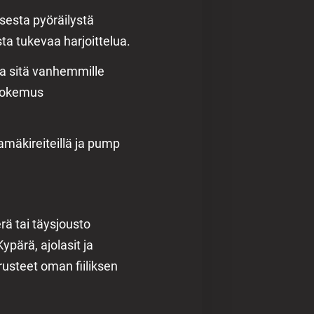
sesta pyöräilystä
sta tukevaa harjoittelua.
ja sitä vanhemmille
 kokemus
amäkireiteillä ja pump
ä tai täysjousto
ypärä, ajolasit ja
rusteet oman fiiliksen