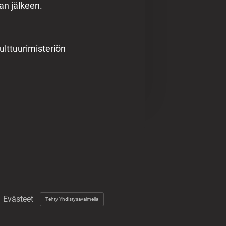
an jälkeen.
lttuurimisteriön
Evästeet
Tehty Yhdistysavaimella