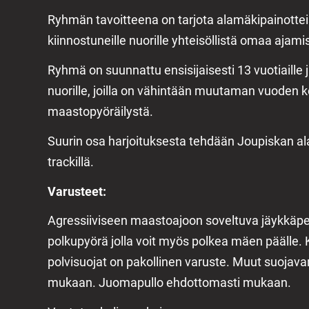
Ryhmän tavoitteena on tarjota alamäkipainottei
kiinnostuneille nuorille yhteisöllistä omaa ajami
Ryhmä on suunnattu ensisijaisesti 13 vuotiaille 
nuorille, joilla on vähintään muutaman vuoden
maastopyöräilystä.
Suurin osa harjoituksesta tehdään Joupiskan al
trackillä.
Varusteet:
Agressiiviseen maastoajoon soveltuva jäykkäper
polkupyörä jolla voit myös polkea mäen päälle. K
polvisuojat on pakollinen varuste. Muut suojava
mukaan. Juomapullo ehdottomasti mukaan.