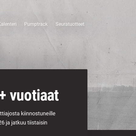
alenteri
Pumptrack
Seuratuotteet
+ vuotiaat
ttiajosta kiinnostuneille
 ja jatkuu tiistaisin