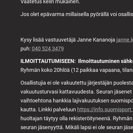
Vaatetus kelin mukainen.
Jos olet epävarma millaisella pyörällä voi osallis
Kysy lisää vastuuvetäjä Janne Kananoja
janne.
puh:
040 524 3479
ILMOITTAUTUMISEEN: Ilmoittautuminen sähköpo
Ryhmän koko 20hlöä (12 paikkaa vapaana, tilann
Osallistujia ei ole vakuutettu järjestäjän puolest
vakuutusturvasi kattavuudesta. Seuran jäsenet 
vaihtoehtona hankkia lajivakuutuksen suomispor
kautta. Linkki palveluun
https://info.suomisport.
huoltajan täytyy olla rekisteröityneenä. Ryhmän 
seuran jäsenyyttä. Mikäli lapsi ei ole seuran jä