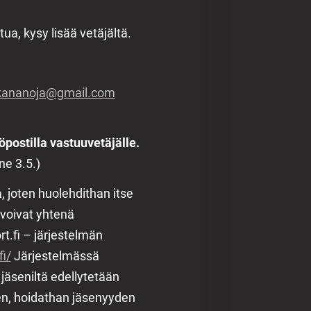
tua, kysy lisää vetäjältä.
kananoja@gmail.com
stilla vastuuvetäjälle.
e 3.5.)
a, joten huolehdithan itse
voivat yhtenä
t.fi – järjestelmän
fi/
Järjestelmässä
jäseniltä edellytetään
sen, hoidathan jäsenyyden