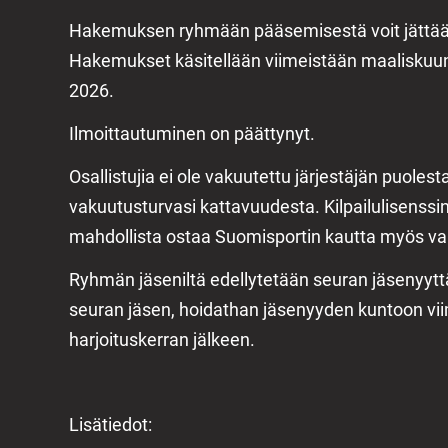
Hakemuksen ryhmään pääsemisestä voit jättää al
Hakemukset käsitellään viimeistään maalisku
2026.
Ilmoittautuminen on päättynyt.
Osallistujia ei ole vakuutettu järjestäjän puolest
vakuutusturvasi kattavuudesta. Kilpailulisenss
mahdollista ostaa Suomisportin kautta myös va
Ryhmän jäseniltä edellytetään seuran jäsenyyttä.
seuran jäsen, hoidathan jäsenyyden kuntoon v
harjoituskerran jälkeen.
Lisätiedot: