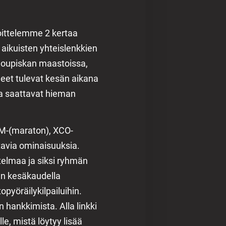
oittelemme 2 kertaa
 aikuisten yhteislenkkien
 Joupiskan maastoissa,
et tulevat kesän aikana
ja saattavat hieman
CM-(maraton), XCO-
ttavia ominaisuuksia.
telmaa ja siksi ryhmän
an kesäkaudella
pyöräilykilpailuihin.
n hankkimista. Alla linkki
e, mistä löytyy lisää