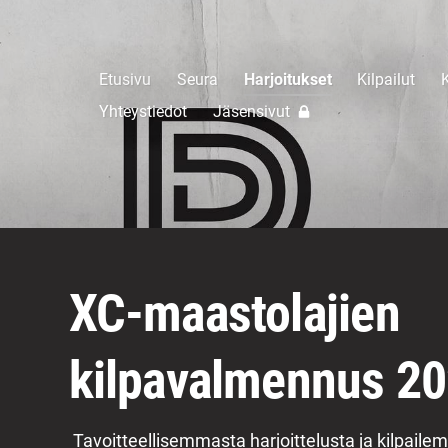
Etusivu
Seura
Harjoitukset
Kilpailut
K
Yhteystiedot
Jäsensivut
XC-maastolajien
kilpavalmennus 2
Tavoitteellisemmasta harjoittelusta ja kilpailem