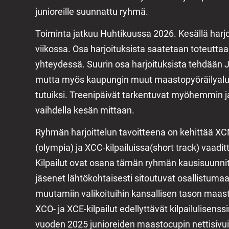
junioreille suunnattu ryhmä.
Toiminta jatkuu Huhtikuussa 2026. Kesällä harj
viikossa. Osa harjoituksista saatetaan toteuttaa
yhteydessä. Suurin osa harjoituksista tehdään
mutta myös kaupungin muut maastopyöräilyalue
tutuiksi. Treenipäivät tarkentuvat myöhemmin 
vaihdella kesän mittaan.
Ryhmän harjoittelun tavoitteena on kehittää X
(olympia) ja XCC-kilpailuissa(short track) vaadi
Kilpailut ovat osana tämän ryhmän kausisuunni
jäsenet lähtökohtaisesti sitoutuvat osallistuma
muutamiin valikoituihin kansallisen tason maasto
XCO- ja XCE-kilpailut edellyttävät kilpailulisenssi
vuoden 2025 junioreiden maastocupin nettisivuill