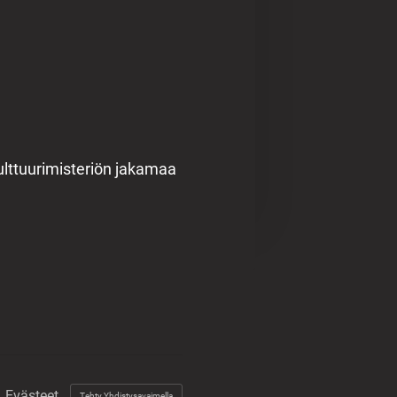
lttuurimisteriön jakamaa
Evästeet
Tehty Yhdistysavaimella