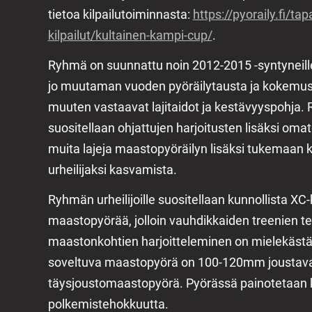
tietoa kilpailutoiminnasta:
https://pyoraily.fi/ta
kilpailut/kultainen-kampi-cup/
.
Ryhmä on suunnattu noin 2012-2015 -syntyneille tyt
jo muutaman vuoden pyöräilytausta ja kokemus 
muuten vastaavat lajitaidot ja kestävyyspohja. 
suositellaan ohjattujen harjoitusten lisäksi omato
muita lajeja maastopyöräilyn lisäksi tukemaan k
urheilijaksi kasvamista.
Ryhmän urheilijoille suositellaan kunnollista XC
maastopyörää, jolloin vauhdikkaiden treenien t
maastonkohtien harjoitteleminen on mielekästä j
soveltuva maastopyörä on 100-120mm joustava 
täysjoustomaastopyörä. Pyörässä painotetaan k
polkemistehokkuutta.