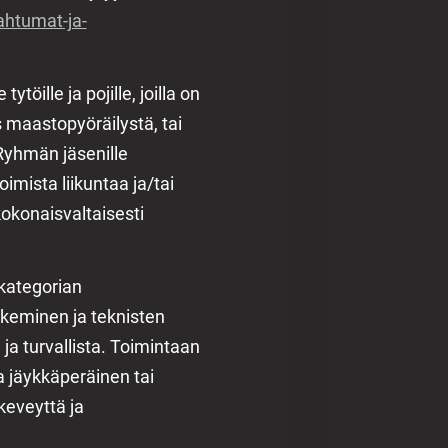
pahtumat-ja-
öille ja pojille, joilla on
maastopyöräilystä, tai
Ryhmän jäsenille
imista liikuntaa ja/tai
okonaisvaltaisesti
-kategorian
ekeminen ja teknisten
a turvallista. Toimintaan
jäykkäperäinen tai
eveyttä ja