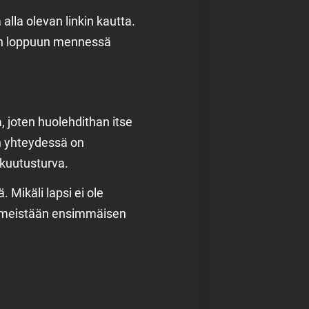
la olevan linkin kautta.
un loppuun mennessä
a, joten huolehdithan itse
in yhteydessä on
kuutusturva.
 Mikäli lapsi ei ole
iimeistään ensimmäisen