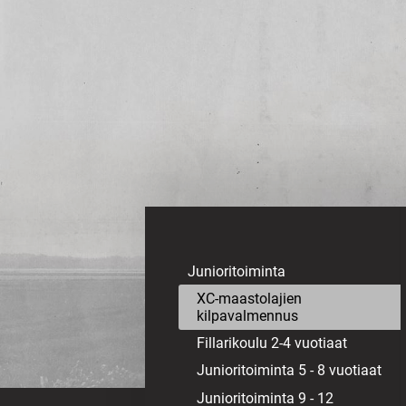
Siirry
sivun
sisältöön
Sivuston etusivulle
Junioritoiminta
XC-maastolajien
kilpavalmennus
Fillarikoulu 2-4 vuotiaat
Junioritoiminta 5 - 8 vuotiaat
Junioritoiminta 9 - 12