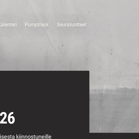
alenteri
Pumptrack
Seuratuotteet
026
isesta kiinnostuneille