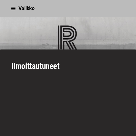
Siirry
Valikko
sivun
sisältöön
Sivuston etusivulle
Ilmoittautuneet