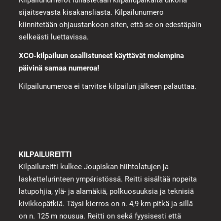
sijaitsevasta kisakansliasta. Kilpailunumero
kiinnitetään ohjaustankoon siten, että se on edestäpäin
selkeästi luettavissa.
XCO-kilpailuun osallistuneet käyttävät molempina
päivinä samaa numeroa!
Kilpailunumeroa ei tarvitse kilpailun jälkeen palauttaa.
KILPAILUREITTI
Kilpailureitti kulkee Joupiskan hiihtolatujen ja
laskettelurinteen ympäristössä. Reitti sisältää nopeita
latupohjia, ylä- ja alamäkiä, polkuosuuksia ja teknisiä
kivikkopätkiä. Täysi kierros on n. 4,9 km pitkä ja sillä
on n. 125 m nousua. Reitti on sekä fyysisesti että