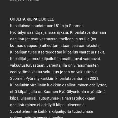
OHJEITA KILPAILIJOILLE
Kilpailuissa noudatetaan UCI:n ja Suomen
Pyöräilyn sääntöjä ja määräyksiä. Kilpailutapahtumaan
osallistujat ovat vastuussa itselleen ja muille (ns.
kolmas osapuoli) aiheuttamistaan seuraamuksista.
Kilpailijan tulee itse tiedostaa kilpailun vaarat ja riskit.
Kilpailijat ja muut kilpailuihin osallistuvat vastaavat
vakuutusturvastaan. Järjestäjillä on viranomaisten
edellyttämä vastuuvakuutus jonka on vakuuttanut
Suomen Pyöräily kaikkiin kilpailutapahtumiin 2021.
Kilpailuihin virallisiin luokkiin osallistuminen edellyttää,
että kilpailijalla on Suomen Pyöräilyunionin myöntämä
kilpailulisenssi. Tutustumis- ja harrasteluokkaan
osallistuminen ei edellytä kilpailulisenssiä.
Suosittelemme kaikkia kilpailijoita tutustumaan
tarkasti reittiin ennen kilpailua.