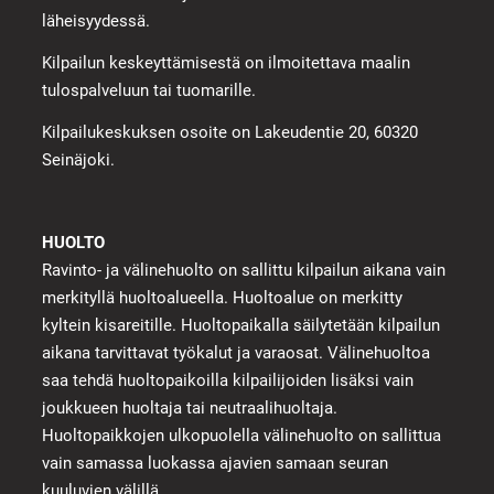
läheisyydessä.
Kilpailun keskeyttämisestä on ilmoitettava maalin
tulospalveluun tai tuomarille.
Kilpailukeskuksen osoite on Lakeudentie 20, 60320
Seinäjoki.
HUOLTO
Ravinto- ja välinehuolto on sallittu kilpailun aikana vain
merkityllä huoltoalueella. Huoltoalue on merkitty
kyltein kisareitille. Huoltopaikalla säilytetään kilpailun
aikana tarvittavat työkalut ja varaosat. Välinehuoltoa
saa tehdä huoltopaikoilla kilpailijoiden lisäksi vain
joukkueen huoltaja tai neutraalihuoltaja.
Huoltopaikkojen ulkopuolella välinehuolto on sallittua
vain samassa luokassa ajavien samaan seuran
kuuluvien välillä.