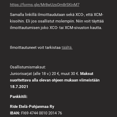
https://forms.gle/Mr8wUzsQm8rSKivM7
Samalla linkillä ilmoittaudutaan sekä XCO-, että XCM-
kisoihin. Eli jos osallistut molempiin. Niin voit täyttää
ilmoittautumisen joko XCO- tai XCM-sivuston kautta.
Ilmoittautuneet voit tarkistaa
täältä.
Osallistumismaksut:
Juniorisarjat (alle 18 v.) 20 €, muut 30 €.
Maksut
suoritettava alla olevan ohjeen mukaan viimeistään
18.7.2021
Pankkitili:
Ride Etelä-Pohjanmaa Ry
IBAN:
FI69 4744 0010 2014 76