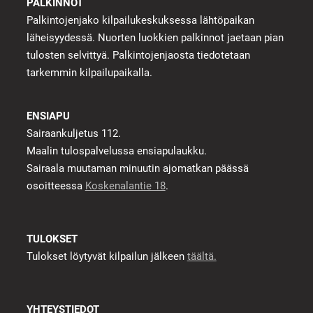
PALKINNOT
Palkintojenjako kilpailukeskuksessa lähtöpaikan
läheisyydessä. Nuorten luokkien palkinnot jaetaan pian
tulosten selvittyä. Palkintojenjaosta tiedotetaan
tarkemmin kilpailupaikalla.
ENSIAPU
Sairaankuljetus 112.
Maalin tulospalvelussa ensiapulaukku.
Sairaala muutaman minuutin ajomatkan päässä
osoitteessa
Koskenalantie 18
.
TULOKSET
Tulokset löytyvät kilpailun jälkeen
täältä.
YHTEYSTIEDOT