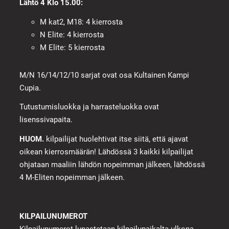
Lähtö 4 Klo 15.00:
M kat2, M18: 4 kierrosta
N Elite: 4 kierrosta
M Elite: 5 kierrosta
M/N 16/14/12/10 sarjat ovat osa Kultainen Kampi
Cupia.
Tutustumisluokka ja harrasteluokka ovat
lisenssivapaita.
HUOM.
kilpailijat huolehtivat itse siitä, että ajavat
oikean kierrosmäärän! Lähdössä 3 kaikki kilpailijat
ohjataan maaliin lähdön nopeimman jälkeen, lähdössä
4 M-Eliten nopeimman jälkeen.
KILPAILUNUMEROT
Kilpailunumerot lunastetaan kilpailupaikalta ulkona