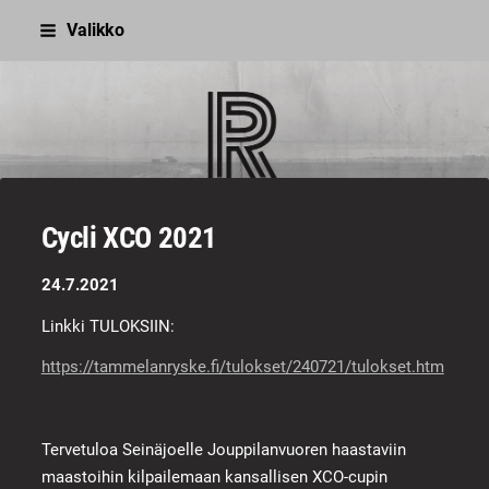
Siirry
Valikko
sivun
sisältöön
Sivuston etusivulle
Cycli XCO 2021
24.7.2021
Linkki TULOKSIIN:
https://tammelanryske.fi/tulokset/240721/tulokset.htm
Tervetuloa Seinäjoelle Jouppilanvuoren haastaviin
maastoihin kilpailemaan kansallisen XCO-cupin